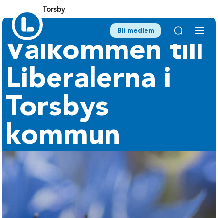
Torsby
Bli medlem
Välkommen till
Liberalerna i
Torsbys
kommun