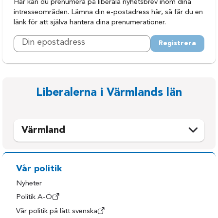
Här kan du prenumera på liberala nyhetsbrev inom dina
intresseområden. Lämna din e-postadress här, så får du en
länk för att själva hantera dina prenumerationer.
Registrera
Liberalerna i Värmlands län
Värmland
Arvika
Kil
Eda
Kristinehamn
Vår politik
Filipstad
Munkfors
Nyheter
Forshaga
Storfors
Politik A-Ö
Vår politik på lätt svenska
Grums
Sunne