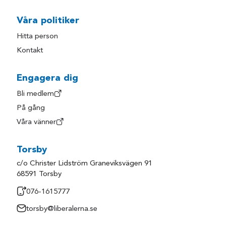
Hagfors
Säffle
Våra politiker
Hammarö
Torsby
Hitta person
Karlstad
Årjäng
Kontakt
Engagera dig
Bli medlem
På gång
Våra vänner
Torsby
c/o Christer Lidström Graneviksvägen 91
68591 Torsby
076-1615777
torsby@liberalerna.se